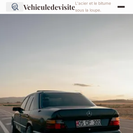
L'acier et le bitume
Vehiculedevisite
sous la loupe.