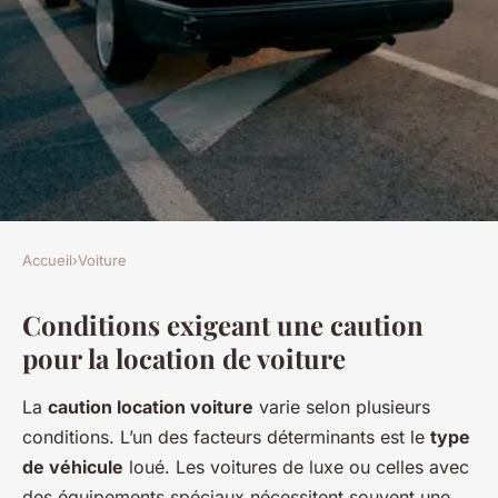
Accueil
›
Voiture
VOITURE
Conditions exigeant une caution
Dans quels cas une caution est
pour la location de voiture
exigée pour la location d'une
voiture ?
La
caution location voiture
varie selon plusieurs
conditions. L’un des facteurs déterminants est le
type
Louise
•
13 mars 2025
•
5 min de lecture
de véhicule
loué. Les voitures de luxe ou celles avec
des équipements spéciaux nécessitent souvent une