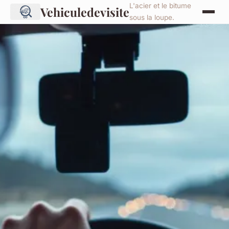
L'acier et le bitume
Vehiculedevisite
sous la loupe.