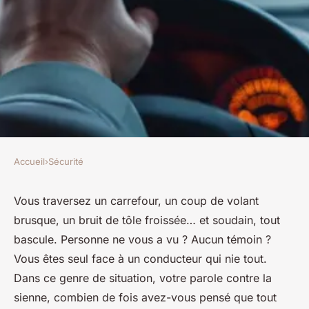
Accueil
›
Sécurité
SÉCURITÉ
5 avantages de la dashcam
Vous traversez un carrefour, un coup de volant
brusque, un bruit de tôle froissée… et soudain, tout
pour renforcer votre sécurité
bascule. Personne ne vous a vu ? Aucun témoin ?
routière
Vous êtes seul face à un conducteur qui nie tout.
Dans ce genre de situation, votre parole contre la
Angelo
•
04/06/2026 18:10
•
10 min de lecture
sienne, combien de fois avez-vous pensé que tout